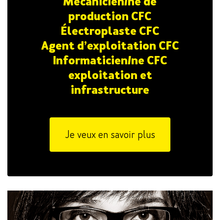
Mécanicien/ne de
production CFC
Électroplaste CFC
Agent d’exploitation CFC
Informaticien/ne CFC
exploitation et
infrastructure
Je veux en savoir plus